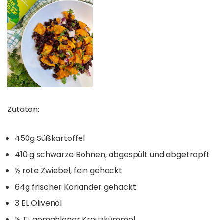
Zutaten:
450g Süßkartoffel
410 g schwarze Bohnen, abgespült und abgetropft
½ rote Zwiebel, fein gehackt
64g frischer Koriander gehackt
3 EL Olivenöl
½ TL gemahlener Kreuzkümmel