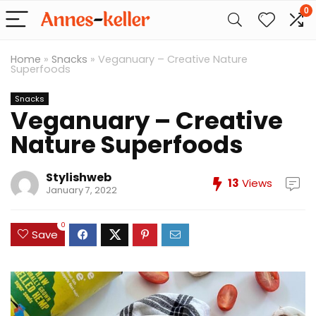
0
Home
»
Snacks
»
Veganuary – Creative Nature
Superfoods
Snacks
Veganuary – Creative
Nature Superfoods
Stylishweb
13
Views
January 7, 2022
0
Save