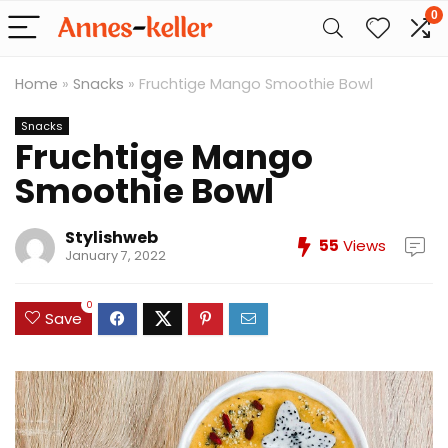
0
Home
»
Snacks
»
Fruchtige Mango Smoothie Bowl
Snacks
Fruchtige Mango
Smoothie Bowl
Stylishweb
55
Views
January 7, 2022
0
Save