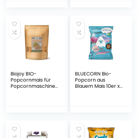
Biojoy BIO-
BLUECORN Bio-
Popcornmais für
Popcorn aus
Popcornmaschine
Blauem Mais 10er x
(GVO FREI) (2 kg)
50g | Luft-Gepoppt
(NICHT FRITTIERT) |
Mit nativem
Kokosöl und
Himalaya-Salz
(“Punjab
Pakistan”)| Ohne
Zugabe von Zucker,