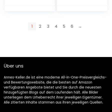
1
2
3
4
5
6
→
Über uns
Annes-Keller.de ist eine moderne All-in-One-Preisvergleichs-
und Bewertungswebsite, die die besten auf Amazon
verfügbaren Angebote bietet und Sie durch die neuesten
hinzugefügten Blogs auf dem Laufenden hält. Alle Bilder
unterliegen dem Urheberrecht ihrer jeweiligen Eigentümer.
Alle zitierten Inhalte stammen aus ihren jeweiligen Quellen.