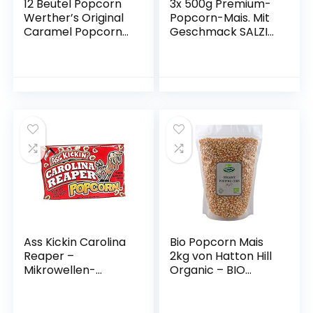
12 Beutel Popcorn
3x 500g Premium-
Werther’s Original
Popcorn-Mais. Mit
Caramel Popcorn
Geschmack SALZIG
Classic a 140g
für Airpop Heissluft
Popcornautomate
n. Ohne
Gentechnik.
Zubereitung ohne
Fett und Zucker
(salzig)
Ass Kickin Carolina
Bio Popcorn Mais
Reaper –
2kg von Hatton Hill
Mikrowellen-
Organic – BIO
Popcorn Hot Spicy
zertifiziert
Seasoned Pop Corn
Bag