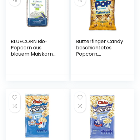
Glutenfrei, Vegan,
Öko
BLUECORN Bio-
Butterfinger Candy
Popcorn aus
beschichtetes
blauem Maiskorn
Popcorn,
zum Selbermachen
hergestellt mit
7 x 350g |
echten Süßigkeiten,
Natürliche (GMO
Drizzled with
freie) Maissorte |
Peanut Butter,
Poppt Schneeweiß
Non-GMO, 150 ml
| Glutenfrei, Vegan,
Öko | Leicht,
Knusprig and
Lecker