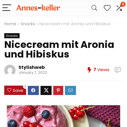
0
Home
»
Snacks
»
Nicecream mit Aronia und Hibiskus
Snacks
Nicecream mit Aronia
und Hibiskus
Stylishweb
7
Views
January 7, 2022
0
Save