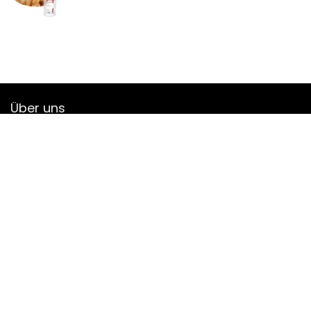
Über uns
Annes-Keller.de ist eine moderne All-in-One-Preisvergleichs-
und Bewertungswebsite, die die besten auf Amazon
verfügbaren Angebote bietet und Sie durch die neuesten
hinzugefügten Blogs auf dem Laufenden hält. Alle Bilder
unterliegen dem Urheberrecht ihrer jeweiligen Eigentümer.
Alle zitierten Inhalte stammen aus ihren jeweiligen Quellen.
TRETEN SIE UNSERER MAIL-LISTE FÜR BESTE BEI
Bietet an