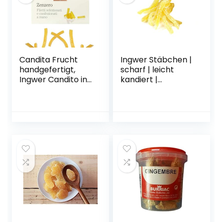
Candita Frucht
Ingwer Stäbchen |
handgefertigt,
scharf | leicht
Ingwer Candito in
kandiert |
Filetti, 200 g
ungeschwefelt |
Premium Qualität
500 g