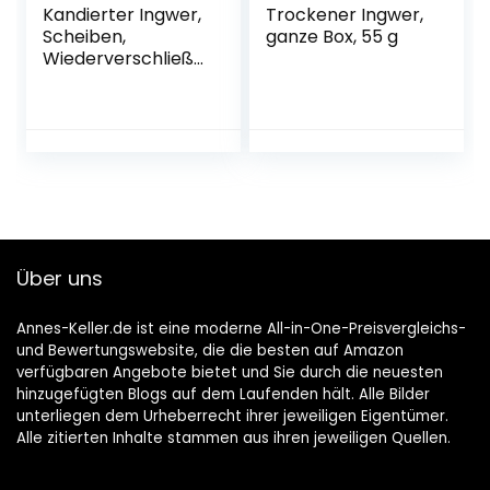
Kandierter Ingwer,
Trockener Ingwer,
Scheiben,
ganze Box, 55 g
Wiederverschließb
arer Beutel, 2kg
Über uns
Annes-Keller.de ist eine moderne All-in-One-Preisvergleichs-
und Bewertungswebsite, die die besten auf Amazon
verfügbaren Angebote bietet und Sie durch die neuesten
hinzugefügten Blogs auf dem Laufenden hält. Alle Bilder
unterliegen dem Urheberrecht ihrer jeweiligen Eigentümer.
Alle zitierten Inhalte stammen aus ihren jeweiligen Quellen.