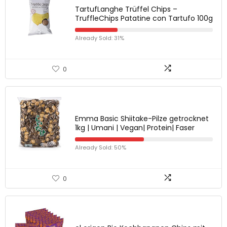
TartufLanghe Trüffel Chips –
TruffleChips Patatine con Tartufo 100g
Already Sold: 31%
0
Emma Basic Shiitake-Pilze getrocknet
1kg | Umani | Vegan| Protein| Faser
Already Sold: 50%
0