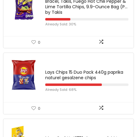
Bracel, Takis, Fuego Hot Chili Pepper &
Lime Tortilla Chips, 9.9-Ounce Bag (P…
by Takis
Already Sold: 30%
0
Lays Chips 15 Duo Pack 440g paprika
naturel gesalzene chips
Already Sold: 68%
0