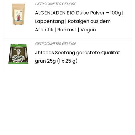
GETROCKNETES GEMÜSE
ALGENLADEN BIO Dulse Pulver – 100g |
Lappentang | Rotalgen aus dem
Atlantik | Rohkost | Vegan
GETROCKNETES GEMÜSE
Jhfoods Seetang geröstete Qualität
grün 25g (1 x 25 g)
Haben Sie etwas
Interessantes
gefunden?