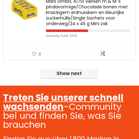
Mars GmbH, 41751 viersen m & M ‘s
pindavormige/Chocolade bonen met
knackigem erdnusskern en kleurrijke
zuckerhülle/Single Sachets voor
onderweg/24 x 45 g Mini zak
Already Sold: 50%
0
Show next
Treten Sie unserer schnell
wachsenden
-Community
bei und finden Sie, was Sie
brauchen
Finden Sie aus über 1.800 Marken in