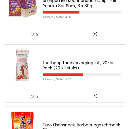
el origen Bio Kochbananen Chips mit
Paprika 8er Pack, 8 x 80g
Already Sold: 47%
0
toothpop tandverzorging lolli, 20-er
Pack (20 x 1 stuks)
Already Sold: 52%
0
Taro Fischsnack, Barbecuegeschmack