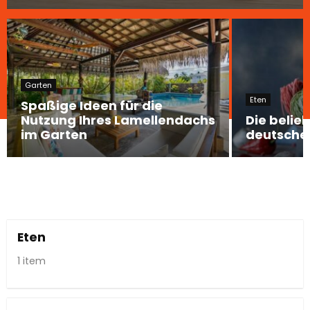
Garten
Eten
Spaßige Ideen für die
Nutzung Ihres Lamellendachs
Die belie
im Garten
deutsche
Eten
1 item