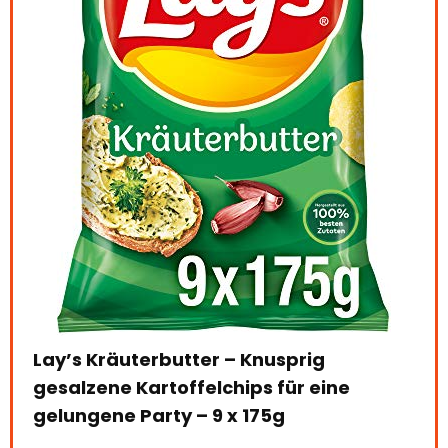
ein
de
zar
und
mit
 –
Kon
36 
Lay’s Kräuterbutter – Knusprig
gesalzene Kartoffelchips für eine
le:
16
Alre
gelungene Party – 9 x 175g
75 %