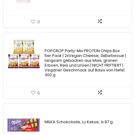
0
POPCROP Party-Mix PROTEIN Chips Box
5er Pack | 2xVegan Cheese, 3xBarbecue |
langsam gebacken aus Mais, grünen
Erbsen, Reis und Linsen | NICHT FRITTIERT |
Veganer Geschmack auf Basis von Hefe|
300 g
0
MILKA Schokolade, Lu Kekse, 1x 87 g