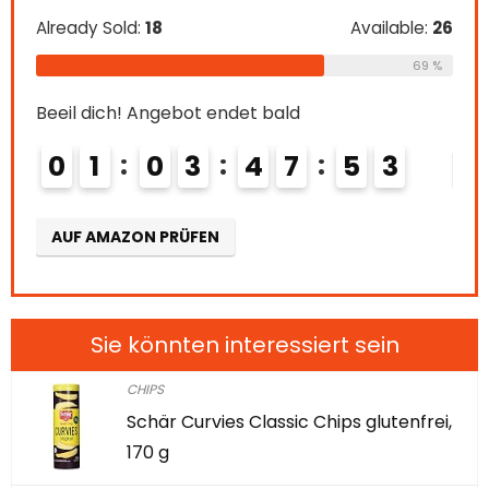
Already Sold:
18
Available:
26
Beei
69 %
0
Beeil dich! Angebot endet bald
0
1
0
3
4
7
5
1
AU
AUF AMAZON PRÜFEN
Sie könnten interessiert sein
CHIPS
Schär Curvies Classic Chips glutenfrei,
170 g