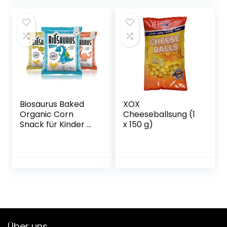
Biosaurus Baked
XOX
Organic Corn
Cheeseballsung (1
Snack für Kinder –
x 150 g)
40x15g (Mix Box) –
Gebackener
knusprige Bio-
Snack aus Mais,
Nicht Frittiert | Low
Fat, Glutenfrei, BIO,
keine Chemie | –
40x15g (Mix Box)
Über uns