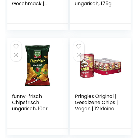
Geschmack |
ungarisch, 175g
Einzelpackung (1 x
200g)
funny-frisch
Pringles Original |
Chipsfrisch
Gesalzene Chips |
ungarisch, 10er
Vegan | 12 kleine
Pack (10 x 175 g)
Dosen für
unterwegs (12 x
70g)