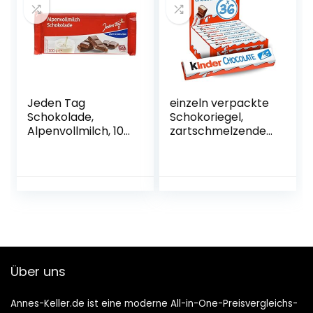
Jeden Tag
einzeln verpackte
Schokolade,
Schokoriegel,
Alpenvollmilch, 100
zartschmelzende
g
Vollmilchschokola
de mit
Milchcremefüllung,
ohne Farb- und
Konservierungssto
ffe (kinder Riegel –
36 Einzelriegel x
21g)
Über uns
Annes-Keller.de ist eine moderne All-in-One-Preisvergleichs-