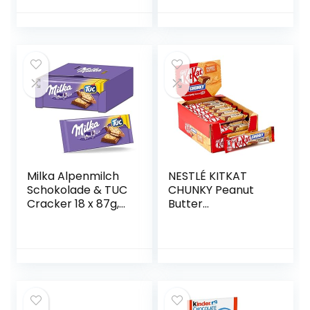
Snacken oder als
Zutaten aus
Schokoladen-
verschiedenen
Geschenk
Regionen der Welt
– Fairtrade-Kakao
– perfektes
Geschenk für
Frauen und
Männer, für die
Mama und für die
Eltern, zur
Hochzeit oder zum
Geburtstag – 165g
Milka Alpenmilch
NESTLÉ KITKAT
Schokolade & TUC
CHUNKY Peanut
Cracker 18 x 87g,
Butter
Zartschmelzende
Schokoriegel,
Schokoladentafel
Knusper-Riegel
mit gesalzenen
mit Erdnusscreme
Crackern
& knuspriger
Waffel, 24er Pack
(24 x 42g)