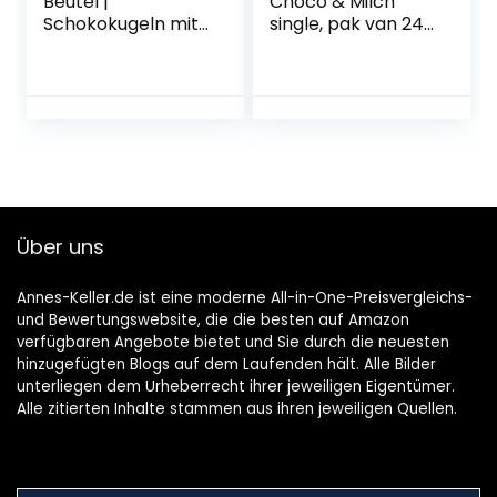
Beutel |
Choco & Milch
Schokokugeln mit
single, pak van 24
Knusperkern |
stuks (24 x 28
Großpackung
gram)
Schokolade
Weihnachten | 25
Beutel (25 x 37g)
Über uns
Annes-Keller.de ist eine moderne All-in-One-Preisvergleichs-
und Bewertungswebsite, die die besten auf Amazon
verfügbaren Angebote bietet und Sie durch die neuesten
hinzugefügten Blogs auf dem Laufenden hält. Alle Bilder
unterliegen dem Urheberrecht ihrer jeweiligen Eigentümer.
Alle zitierten Inhalte stammen aus ihren jeweiligen Quellen.