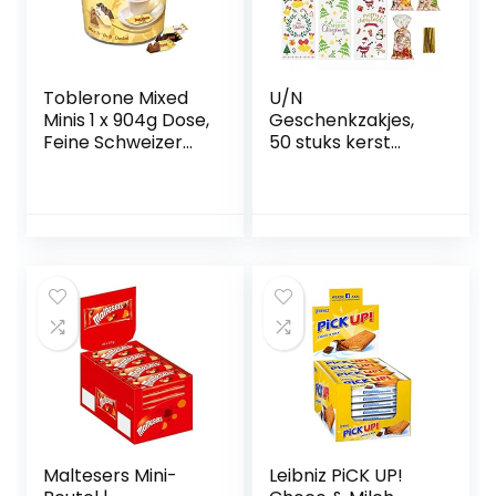
Toblerone Mixed
U/N
Minis 1 x 904g Dose,
Geschenkzakjes,
Feine Schweizer
50 stuks kerst
Schokolade in drei
cellofaan
Sorten mit Honig-
behandelen
und Mandelnougat
tassen met twist
stropdassen,
Kerstmis
cadeauzakjes,
Kerstmis snoep
zakjes, geschenk
snoep tas
Maltesers Mini-
Leibniz PiCK UP!