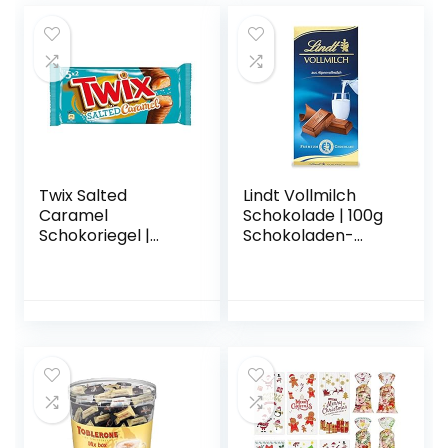
Twix Salted
Lindt Vollmilch
Caramel
Schokolade | 100g
Schokoriegel |
Schokoladen-
Schokoladen-
Tafel |
Multipack für
zartschmelzende
Weihnachten | 5
Alpenvollmilch-
Doppelriegel (5 x
Schokolade |
46g)
glutenfrei