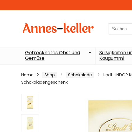
Search
for:
Getrocknetes Obst und
Süßigkeiten u
Gemüse
Kaugummi
Home
Shop
Schokolade
Lindt LINDOR K
Schokoladengeschenk