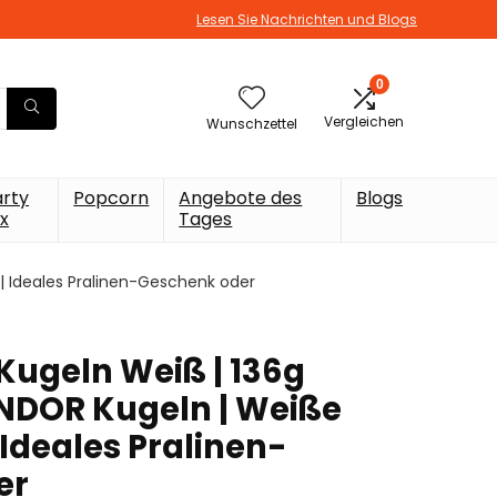
Lesen Sie Nachrichten und Blogs
0
Vergleichen
Wunschzettel
arty
Popcorn
Angebote des
Blogs
x
Tages
 | Ideales Pralinen-Geschenk oder
Kugeln Weiß | 136g
LINDOR Kugeln | Weiße
Ideales Pralinen-
er