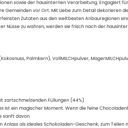
en sowie der hausinternen Verarbeitung. Engagiert für N
 Gemeinden vor Ort. Mit Liebe zum Detail dekorieren die
lerfeinsten Zutaten aus den weltbesten Anbauregionen sind
er Nüsse zu wahren, werden sie frisch nach der hausinte
t (Kokosnuss, Palmkern), VollMILCHpulver, MagerMILCHpul
mit zartschmelzenden Füllungen (44%)
 ist ein magischer Moment. Wenn die feine Chocoladenhül
e sanft davon
en Anlass als ideales Schokoladen-Geschenk, zum Teilen m