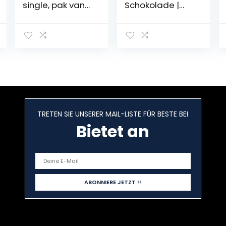
single, pak van
Schokolade |
24 stuks (24 x 28
200g Packung |
gram)
4
unterschiedliche
Sorten | Ideal
zum Snacken
oder als
Schokoladen-
Geschenk
TRETEN SIE UNSERER MAIL-LISTE FÜR BESTE BEI
Bietet an