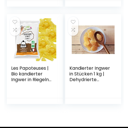
Les Papoteuses |
Kandierter Ingwer
Bio kandierter
in Stücken 1 kg |
Ingwer in Riegeln
Dehydrierte
940g | Bio-
Trockenfrüchte
zertifiziert | Fairer
Glasierte
Handel | 100%
Ingwerscheiben |
natürlich |
Kandierter Ingwer
Hochwertige
in Scheiben |
kandierte Früchte
Gesüßte
| Ohne
getrocknete
Konservierungsmit
Blätter | IDEAL für