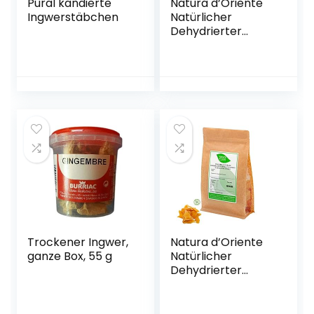
Pural kandierte
Natura d’Oriente
Ingwerstäbchen
Natürlicher
Dehydrierter
Ingwer mit Reinem
Lakritz, 1000 g
Trockener Ingwer,
Natura d’Oriente
ganze Box, 55 g
Natürlicher
Dehydrierter
Ingwer Ohne
Zucker Und
Fruktose, 1000 g