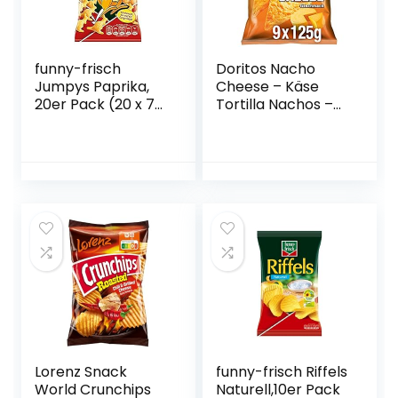
funny-frisch
Doritos Nacho
Jumpys Paprika,
Cheese – Käse
20er Pack (20 x 75
Tortilla Nachos –
g)
Herzhafter Snack
zum Knabbern aus
Mais – 9 x 125g
Lorenz Snack
funny-frisch Riffels
World Crunchips
Naturell,10er Pack