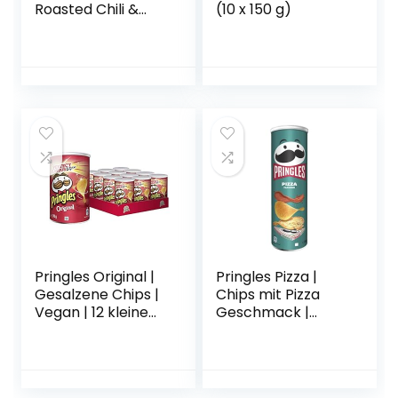
Roasted Chili &
(10 x 150 g)
Grilled Cheese,
10er Pack (10 x 150
g)
Pringles Original |
Pringles Pizza |
Gesalzene Chips |
Chips mit Pizza
Vegan | 12 kleine
Geschmack |
Dosen für
Einzelpackung (1 x
unterwegs (12 x
200g)
70g)