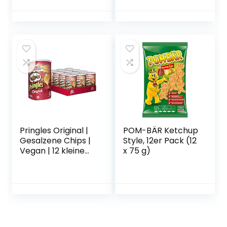
Pringles Original |
POM-BÄR Ketchup
Gesalzene Chips |
Style, 12er Pack (12
Vegan | 12 kleine
x 75 g)
Dosen für
unterwegs (12 x
70g)