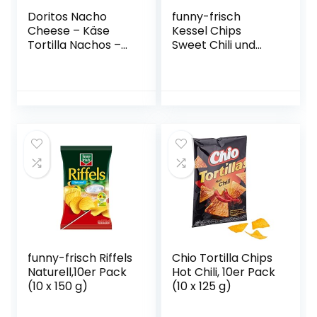
Doritos Nacho
funny-frisch
Cheese – Käse
Kessel Chips
Tortilla Nachos –
Sweet Chili und
Herzhafter Snack
Red Pepper,10er
zum Knabbern aus
Pack (10 x 120 g)
Mais – 9 x 125g
funny-frisch Riffels
Chio Tortilla Chips
Naturell,10er Pack
Hot Chili, 10er Pack
(10 x 150 g)
(10 x 125 g)