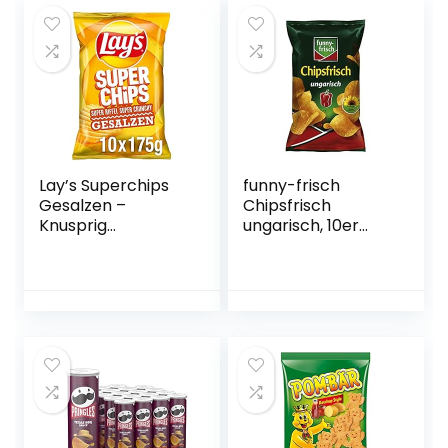
Lay’s Superchips
funny-frisch
Gesalzen –
Chipsfrisch
Knusprig
ungarisch, 10er
gesalzene
Pack (10 x 175 g)
Kartoffelchips für
eine gelungene
Party – 10 x 175g