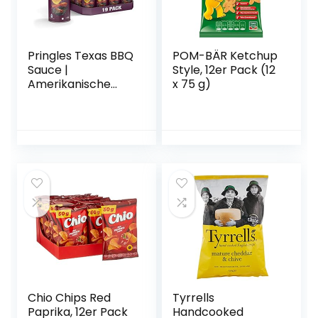
Pringles Texas BBQ
POM-BÄR Ketchup
Sauce |
Style, 12er Pack (12
Amerikanische
x 75 g)
Chips | 19er
Vorratspackung
(19 x 200g)
Chio Chips Red
Tyrrells
Paprika, 12er Pack
Handcooked