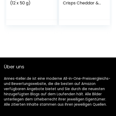
(12 x 50 g)
Crisps Cheddar &
Chive, (1 x 150 g)
Über uns
Annes-Keller.de ist eine moderne All-in-One-Preisvergleichs-
und Bewertungswebsite, die die besten auf Amazon
verfügbaren Angebote bietet und Sie durch die neuesten
hinzugefügten Blogs auf dem Laufenden hält. Alle Bilder
unterliegen dem Urheberrecht ihrer jeweiligen Eigentümer.
Alle zitierten Inhalte stammen aus ihren jeweiligen Quellen.