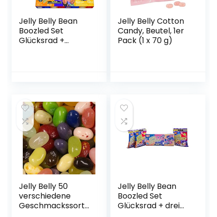
Jelly Belly Bean
Jelly Belly Cotton
Boozled Set
Candy, Beutel, 1er
Glücksrad +
Pack (1 x 70 g)
Flaming Five
scharfe Edition und
Extreme Special
Edition 2x 100g und
1x 125g
Jelly Belly 50
Jelly Belly Bean
verschiedene
Boozled Set
Geschmackssorte
Glücksrad + drei
n 1 kilo Beutel
54g Tüten Jelly