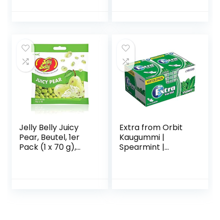
Streifen)
Jelly Belly Juicy
Extra from Orbit
Pear, Beutel, 1er
Kaugummi |
Pack (1 x 70 g),
Spearmint |
42313-DE
Zuckerfrei | 14
Packungen (14 x 5
x 5 Streifen)