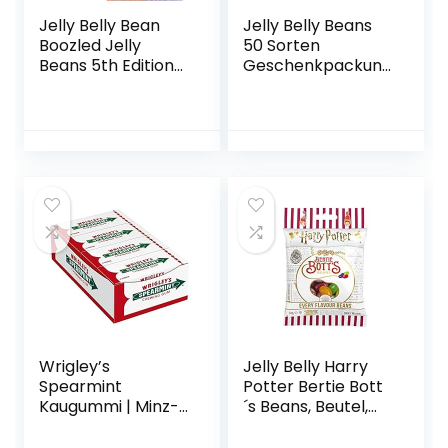
Jelly Belly Bean
Jelly Belly Beans
Boozled Jelly
50 Sorten
Beans 5th Edition-
Geschenkpackung
45g (3 Stück)
, 1er Pack (1 x 600
g)
Wrigley’s
Jelly Belly Harry
Spearmint
Potter Bertie Bott
Kaugummi | Minz-
´s Beans, Beutel,
Geschmack | 8
1er Pack (1 x 54 g)
Packungen (8 x 15