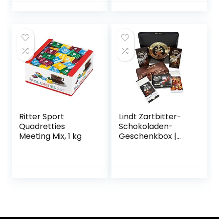
& knuspriger
verschiedenen
Waffel, 24er Pack
Regionen der Welt
(24 x 42g)
– Fairtrade-Kakao
– perfektes
Geschenk für
Frauen und
Männer, für die
Mama und für die
Eltern, zur
Hochzeit oder zum
Geburtstag – 165g
Ritter Sport
Lindt Zartbitter-
Quadretties
Schokoladen-
Meeting Mix, 1 kg
Geschenkbox |
847g Dunkle
Schokolade |
Feinherbe- bis
Edelbitterschokola
de | Ideales
Pralinen-
Geschenk und
Schokoladengesch