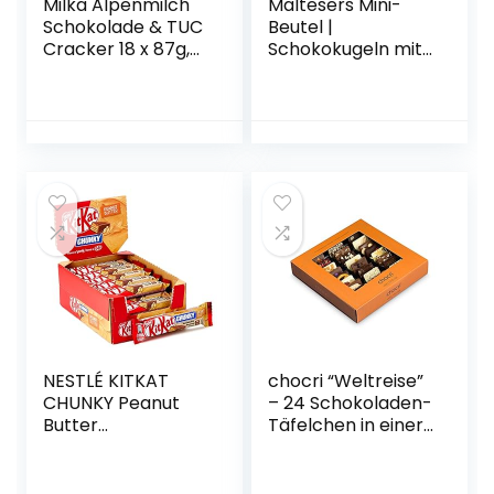
Milka Alpenmilch
Maltesers Mini-
Schokolade & TUC
Beutel |
Cracker 18 x 87g,
Schokokugeln mit
Zartschmelzende
Knusperkern |
Schokoladentafel
Großpackung
mit gesalzenen
Schokolade
Crackern
Weihnachten | 25
Beutel (25 x 37g)
NESTLÉ KITKAT
chocri “Weltreise”
CHUNKY Peanut
– 24 Schokoladen-
Butter
Täfelchen in einer
Schokoriegel,
Geschenkbox –
Knusper-Riegel
handbestreut mit
mit Erdnusscreme
Zutaten aus