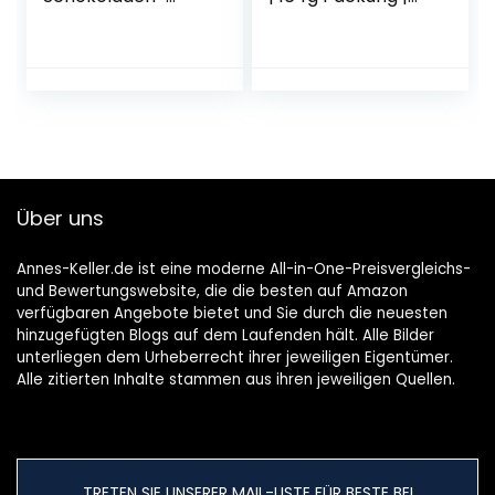
Tafel |
ca. 33 Schoko-
zartschmelzende
Smilies aus Milch-
Alpenvollmilch-
Schokolade für
Schokolade |
Kinder | Ideal als
glutenfrei
Schokoladen-
Geschenkidee
Über uns
Annes-Keller.de ist eine moderne All-in-One-Preisvergleichs-
und Bewertungswebsite, die die besten auf Amazon
verfügbaren Angebote bietet und Sie durch die neuesten
hinzugefügten Blogs auf dem Laufenden hält. Alle Bilder
unterliegen dem Urheberrecht ihrer jeweiligen Eigentümer.
Alle zitierten Inhalte stammen aus ihren jeweiligen Quellen.
TRETEN SIE UNSERER MAIL-LISTE FÜR BESTE BEI