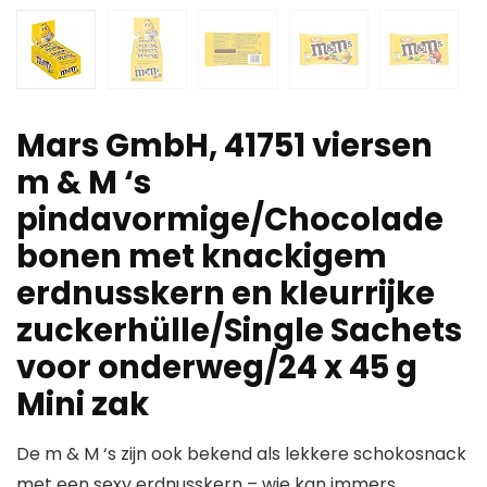
Mars GmbH, 41751 viersen
m & M ‘s
pindavormige/Chocolade
bonen met knackigem
erdnusskern en kleurrijke
zuckerhülle/Single Sachets
voor onderweg/24 x 45 g
Mini zak
De m & M ‘s zijn ook bekend als lekkere schokosnack
met een sexy erdnusskern – wie kan immers