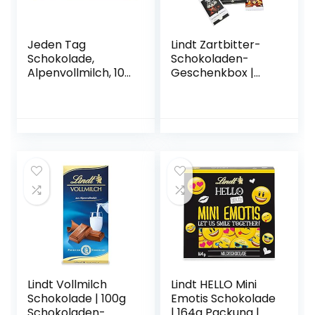
Jeden Tag
Lindt Zartbitter-
Schokolade,
Schokoladen-
Alpenvollmilch, 100
Geschenkbox |
g
847g Dunkle
Schokolade |
Feinherbe- bis
Edelbitterschokola
de | Ideales
Pralinen-
Geschenk und
Schokoladengesch
enk
Lindt Vollmilch
Lindt HELLO Mini
Schokolade | 100g
Emotis Schokolade
Schokoladen-
| 164g Packung |