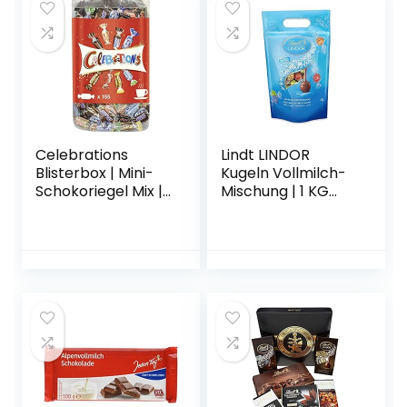
Celebrations
Lindt LINDOR
Blisterbox | Mini-
Kugeln Vollmilch-
Schokoriegel Mix |
Mischung | 1 KG
155 Pralinen in
Beutel | ca. 80
einer Box (1 x 1,435
Kugeln 4 Sorten
kg)
Milch-Schokolade
| Ideales Pralinen-
Geschenk,
Schokoladengesch
enk oder
Großpackung für
Adventskalender
2021