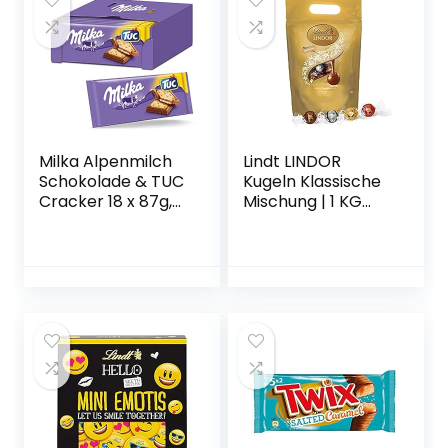
Milka Alpenmilch
Lindt LINDOR
Schokolade & TUC
Kugeln Klassische
Cracker 18 x 87g,
Mischung | 1 KG
Zartschmelzende
Beutel | ca. 80
Schokoladentafel
Kugeln Vollmilch-
mit gesalzenen
Schokolade, Weiße
Crackern
Schokolade,
Dunkle Schokolade
| Ideales Pralinen-
Geschenk oder
Großpackung für
Adventskalender
2021