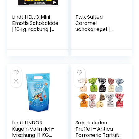
Lindt HELLO Mini
Twix Salted
Emotis Schokolade
Caramel
| 164g Packung |
Schokoriegel |
ca. 33 Schoko-
Schokoladen-
Smilies aus Milch-
Multipack für
Schokolade für
Weihnachten | 5
Kinder | Ideal als
Doppelriegel (5 x
Schokoladen-
46g)
Geschenkidee
Lindt LINDOR
Schokoladen
Kugeln Vollmilch-
Trüffel – Antica
Mischung | 1 KG
Torroneria Tartufo.