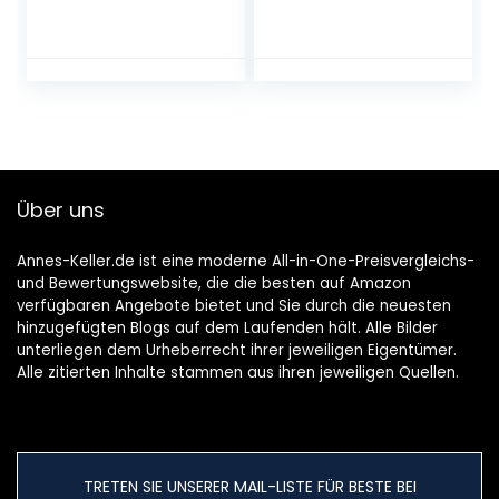
Beutel | ca. 80
Trüffel dolce
Kugeln 4 Sorten
tartufi, Trüffel
Milch-Schokolade
Pralines gemischt
| Ideales Pralinen-
20 Stück mind. 280
Geschenk,
g
Schokoladengesch
enk oder
Großpackung für
Adventskalender
Über uns
2021
Annes-Keller.de ist eine moderne All-in-One-Preisvergleichs-
und Bewertungswebsite, die die besten auf Amazon
verfügbaren Angebote bietet und Sie durch die neuesten
hinzugefügten Blogs auf dem Laufenden hält. Alle Bilder
unterliegen dem Urheberrecht ihrer jeweiligen Eigentümer.
Alle zitierten Inhalte stammen aus ihren jeweiligen Quellen.
TRETEN SIE UNSERER MAIL-LISTE FÜR BESTE BEI