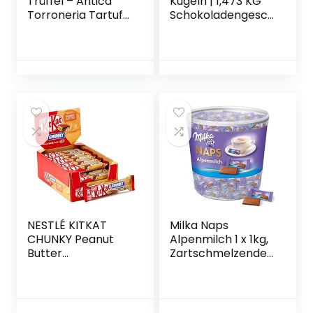
Trüffel – Antica
Kugeln | 1,473 KG
Torroneria Tartufo.
Schokoladengesch
Trüffel dolce
enk | LINDOR
tartufi, Trüffel
Kugeln und
Pralines gemischt
ROULETTE Kugeln
20 Stück mind. 280
in 8 Sorten |
g
Vollmilchschokola
de, dunkle
Schokolade und
Schokolade mit
Nüssen
NESTLÉ KITKAT
Milka Naps
CHUNKY Peanut
Alpenmilch 1 x 1kg,
Butter
Zartschmelzende
Schokoriegel,
Mini-
Knusper-Riegel
Schokoladentäfelc
mit Erdnusscreme
hen aus feiner
& knuspriger
Alpenmilchschokol