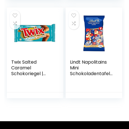
Waffel, 24er Pack
ade, Dose
(24 x 42g)
Twix Salted
Lindt Napolitains
Caramel
Mini
Schokoriegel |
Schokoladentafeln
Schokoladen-
| 1 KG im Beutel |
Multipack für
Milchschokolade,
Weihnachten | 5
Weiße Schokolade
Doppelriegel (5 x
und Schokolade
46g)
mit Nuss | Ideale
Schokoladen
Großpackung für
Adventskalender
2021