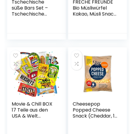
Tschechische
FRECHE FREUNDE
süße Bars Set –
Bio Müsliwürfel
Tschechische
Kakao, Müsli Snack
Republik
ohne Zuckerzusatz
Süßigkeiten –
für Kinder,
Original Czechia
Fingerfood, vegan,
Food Box
9er Pack (9 x 20 g)
Movie & Chill BOX
Cheesepop
17 Teile aus den
Popped Cheese
USA & Welt
Snack (Cheddar, 1x
Süßigkeiten aus
Beutel 500g) –
aller Welt
100% Käse …
Süßigkeiten box
überraschend