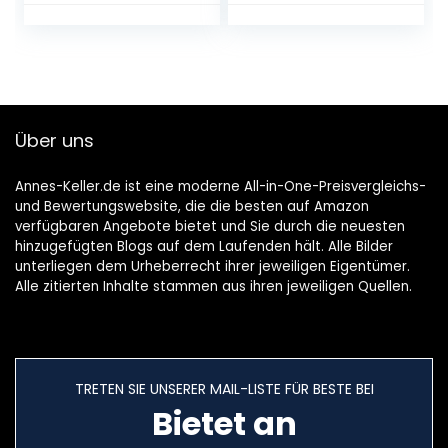
knusprig! clean
label – natürliches
Produkt –
vegetarisch –
keine
Kohlenhydrate –
Über uns
Keto –
proteinreich –
glutenfrei
Annes-Keller.de ist eine moderne All-in-One-Preisvergleichs-
und Bewertungswebsite, die die besten auf Amazon
verfügbaren Angebote bietet und Sie durch die neuesten
hinzugefügten Blogs auf dem Laufenden hält. Alle Bilder
unterliegen dem Urheberrecht ihrer jeweiligen Eigentümer.
Alle zitierten Inhalte stammen aus ihren jeweiligen Quellen.
TRETEN SIE UNSERER MAIL-LISTE FÜR BESTE BEI
Bietet an