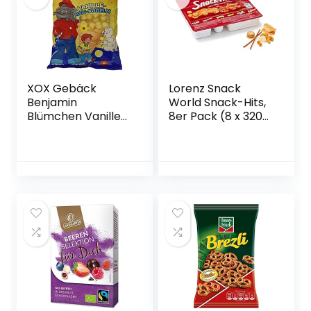
XOX Gebäck
Lorenz Snack
Benjamin
World Snack-Hits,
Blümchen Vanille-
8er Pack (8 x 320
Mais -Kugeln, 1er
g)
Pack (1 x 110 g)