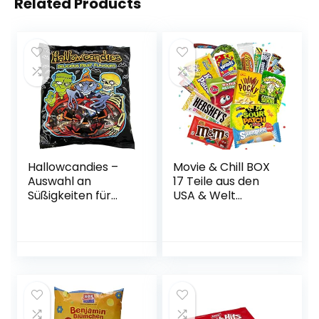
Related Products
Hallowcandies –
Movie & Chill BOX
Auswahl an
17 Teile aus den
Süßigkeiten für
USA & Welt
Halloween – 450
Süßigkeiten aus
Gramm
aller Welt
Süßigkeiten box