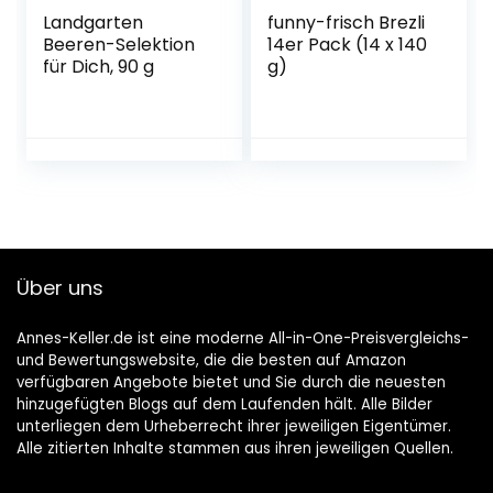
Landgarten
funny-frisch Brezli
Beeren-Selektion
14er Pack (14 x 140
für Dich, 90 g
g)
Über uns
Annes-Keller.de ist eine moderne All-in-One-Preisvergleichs-
und Bewertungswebsite, die die besten auf Amazon
verfügbaren Angebote bietet und Sie durch die neuesten
hinzugefügten Blogs auf dem Laufenden hält. Alle Bilder
unterliegen dem Urheberrecht ihrer jeweiligen Eigentümer.
Alle zitierten Inhalte stammen aus ihren jeweiligen Quellen.