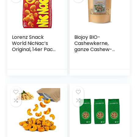
Lorenz Snack
Biojoy BIO-
World NicNac’s
Cashewkerne,
Original, 14er Pack
ganze Cashew-
(14 x 125 g)
Nüsse, roh und
unbehandelt (1 kg)