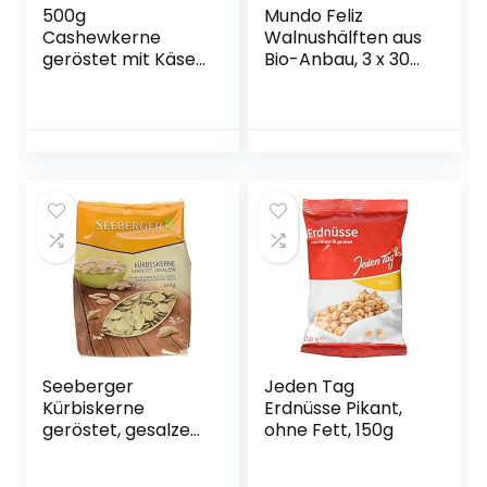
500g
Mundo Feliz
Cashewkerne
Walnushälften aus
geröstet mit Käse
Bio-Anbau, 3 x 300
& Chili – Ganze
g
Cashew Nüsse –
Edelnüsse zum
Genießen für zu
Hause &
Unterwegs…
Seeberger
Jeden Tag
Kürbiskerne
Erdnüsse Pikant,
geröstet, gesalzen,
ohne Fett, 150g
8er Pack (8 x 350
g)