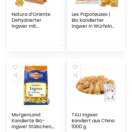
Natura d’Oriente
Les Papoteuses |
Dehydrierter
Bio kandierter
Ingwer mit
Ingwer in Würfeln
Puderzucker, 1000
440 g | Bio-
g
zertifiziert | Fairer
Handel | 100%
natürlich |
Hochwertige
kandierte Früchte
| Ohne
Konservierungsmit
tel
MorgenLand
TALI Ingwer
Kandierte Bio-
kandiert aus China
Ingwer Stäbchen,
1000 g