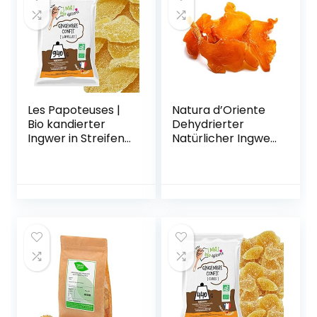
Les Papoteuses |
Natura d’Oriente
Bio kandierter
Dehydrierter
Ingwer in Streifen
Natürlicher Ingwer
940g | Bio-
Ohne Zucker, 2000
zertifiziert | Fairer
g
Handel | 100%
natürlich |
Hochwertige
kandierte Früchte
| Ohne
Konservierungsmit
tel