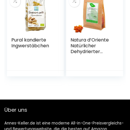
Pural kandierte
Natura d’Oriente
Ingwerstäbchen
Natürlicher
Dehydrierter
Zuckerfreier
Ingwer In Stücken,
250 g
Über uns
Annes-Keller.de ist eine moderne All-in-One-Preisvergleichs-
und Bewertungswebsite, die die besten auf Amazon