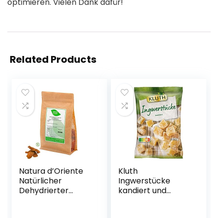
optimieren. Vielen Dank dafür!
Related Products
Natura d’Oriente
Kluth
Natürlicher
Ingwerstücke
Dehydrierter
kandiert und
Ingwer mit Reinem
gezuckert
Lakritz, 1000 g
Premium Snack