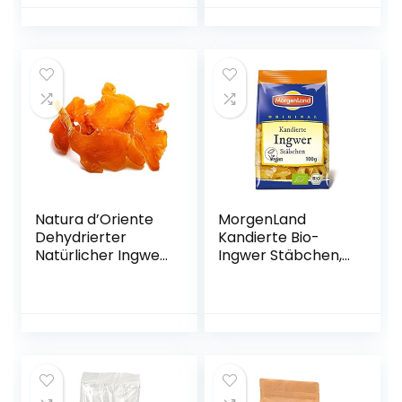
175g
Natura d’Oriente
MorgenLand
Dehydrierter
Kandierte Bio-
Natürlicher Ingwer
Ingwer Stäbchen,
Ohne Zucker, 2000
3er Pack (3 x 100
g
g)