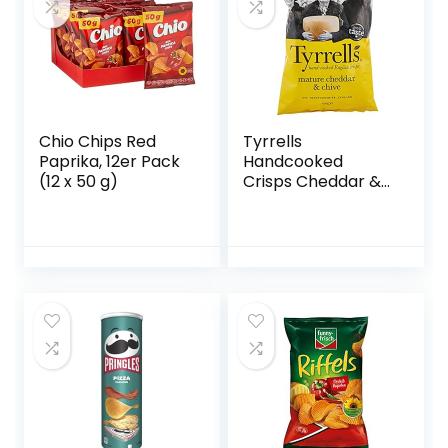
Chio Chips Red
Tyrrells
Paprika, 12er Pack
Handcooked
(12 x 50 g)
Crisps Cheddar &
Chive, (1 x 150 g)