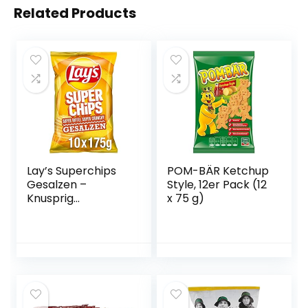
Related Products
Lay’s Superchips
POM-BÄR Ketchup
Gesalzen –
Style, 12er Pack (12
Knusprig
x 75 g)
gesalzene
Kartoffelchips für
eine gelungene
Party – 10 x 175g