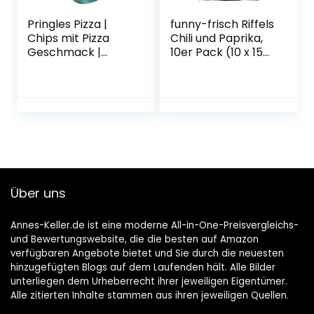
Pringles Pizza |
funny-frisch Riffels
Chips mit Pizza
Chili und Paprika,
Geschmack |
10er Pack (10 x 150
Einzelpackung (1 x
g)
200g)
Über uns
Annes-Keller.de ist eine moderne All-in-One-Preisvergleichs-
und Bewertungswebsite, die die besten auf Amazon
verfügbaren Angebote bietet und Sie durch die neuesten
hinzugefügten Blogs auf dem Laufenden hält. Alle Bilder
unterliegen dem Urheberrecht ihrer jeweiligen Eigentümer.
Alle zitierten Inhalte stammen aus ihren jeweiligen Quellen.