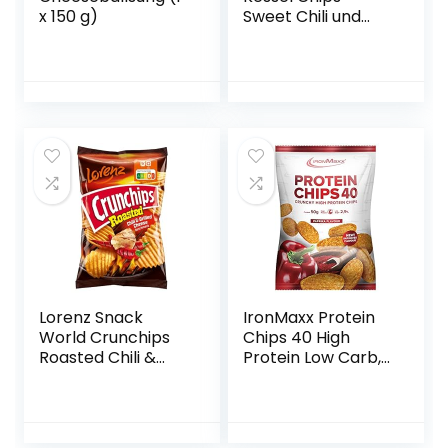
x 150 g)
Sweet Chili und
Red Pepper,10er
Pack (10 x 120 g)
Lorenz Snack
IronMaxx Protein
World Crunchips
Chips 40 High
Roasted Chili &
Protein Low Carb,
Grilled Cheese,
Smaak Paprika, 10x
10er Pack (10 x 150
50 g zak (10 stuks)
g)