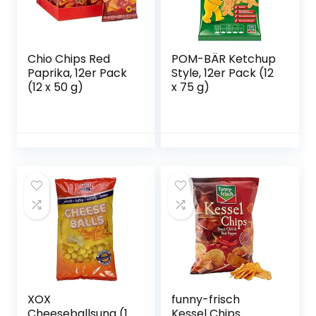
Chio Chips Red
POM-BÄR Ketchup
Paprika, 12er Pack
Style, 12er Pack (12
(12 x 50 g)
x 75 g)
XOX
funny-frisch
Cheeseballsung (1
Kessel Chips