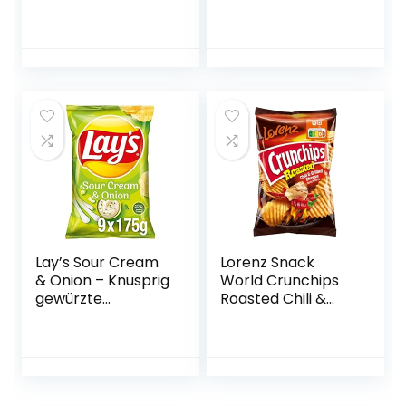
Chive, (1 x 150 g)
Lay’s Sour Cream
Lorenz Snack
& Onion – Knusprig
World Crunchips
gewürzte
Roasted Chili &
Kartoffelchips für
Grilled Cheese,
eine gelungene
10er Pack (10 x 150
Party – 9 x 175g
g)