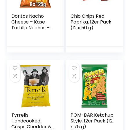
Doritos Nacho
Chio Chips Red
Cheese – Käse
Paprika, 12er Pack
Tortilla Nachos –
(12 x 50 g)
Herzhafter Snack
zum Knabbern aus
Mais – 9 x 125g
Tyrrells
POM-BÄR Ketchup
Handcooked
Style, 12er Pack (12
Crisps Cheddar &
x 75 g)