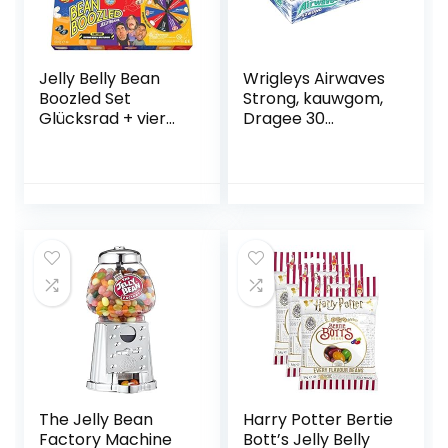
Jelly Belly Bean
Wrigleys Airwaves
Boozled Set
Strong, kauwgom,
Glücksrad + vier
Dragee 30
54g Tüten Jelly
verpakkingen
Beans
The Jelly Bean
Harry Potter Bertie
Factory Machine
Bott’s Jelly Belly