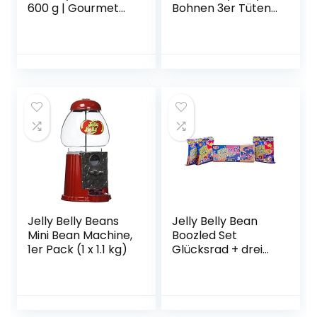
600 g | Gourmet
Bohnen 3er Tüten
Jelly Beans
Pack (3 * 54g)
Jelly Belly Beans
Jelly Belly Bean
Mini Bean Machine,
Boozled Set
1er Pack (1 x 1.1 kg)
Glücksrad + drei
54g Tüten Jelly
Beans