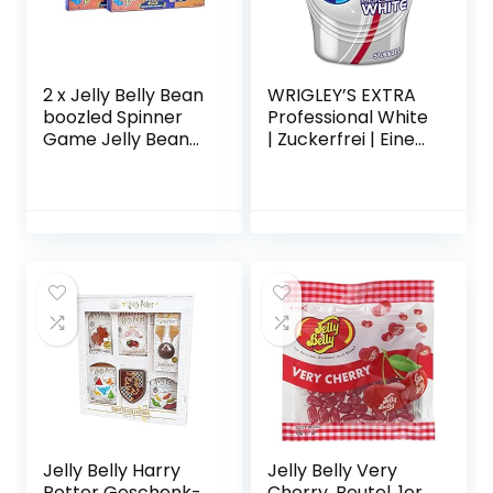
2 x Jelly Belly Bean
WRIGLEY’S EXTRA
boozled Spinner
Professional White
Game Jelly Bean
| Zuckerfrei | Eine
Box 100 g By Jelly
Dose (1 x 50
Beans
Dragees)
Jelly Belly Harry
Jelly Belly Very
Potter Geschenk-
Cherry, Beutel, 1er