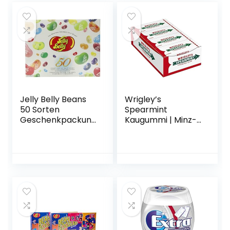
Jelly Belly Beans
Wrigley’s
50 Sorten
Spearmint
Geschenkpackung
Kaugummi | Minz-
, 1er Pack (1 x 600
Geschmack | 8
g)
Packungen (8 x 15
Streifen)