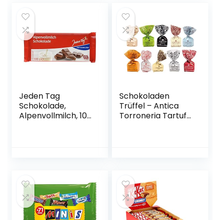
Jeden Tag
Schokoladen
Schokolade,
Trüffel – Antica
Alpenvollmilch, 100
Torroneria Tartufo.
g
Trüffel dolce
tartufi, Trüffel
Pralines gemischt
20 Stück mind. 280
g