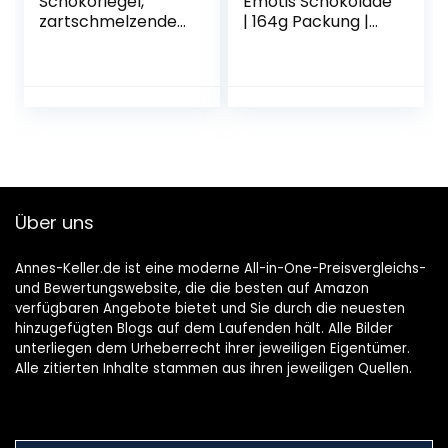
Schokoriegel,
Emotis Schokolade
zartschmelzende
| 164g Packung |
Vollmilchschokola
ca. 33 Schoko-
de mit
Smilies aus Milch-
Milchcremefüllung,
Schokolade für
ohne Farb- und
Kinder | Ideal als
Konservierungssto
Schokoladen-
ffe (kinder Riegel –
Geschenkidee
36 Einzelriegel x
21g)
Über uns
Annes-Keller.de ist eine moderne All-in-One-Preisvergleichs-
und Bewertungswebsite, die die besten auf Amazon
verfügbaren Angebote bietet und Sie durch die neuesten
hinzugefügten Blogs auf dem Laufenden hält. Alle Bilder
unterliegen dem Urheberrecht ihrer jeweiligen Eigentümer.
Alle zitierten Inhalte stammen aus ihren jeweiligen Quellen.