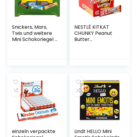
Snickers, Mars,
NESTLÉ KITKAT
Twix und weitere
CHUNKY Peanut
Mini Schokoriegel |
Butter
Großpackung
Schokoriegel,
Schokolade | 71
Knusper-Riegel
Riegel | 1,425 kg
mit Erdnusscreme
& knuspriger
Waffel, 24er Pack
(24 x 42g)
einzeln verpackte
Lindt HELLO Mini