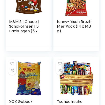
M&M’S | Choco |
funny-frisch Brezli
Schokolinsen | 5
14er Pack (14 x 140
Packungen (5 x
g)
330 g)
XOX Gebäck
Tschechische