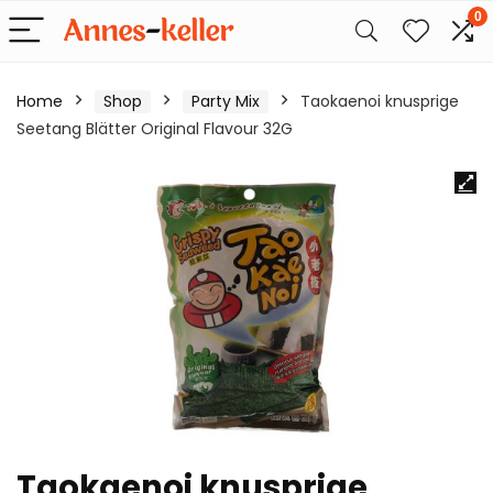
0
Home
Shop
Party Mix
Taokaenoi knusprige
Seetang Blätter Original Flavour 32G
Taokaenoi knusprige