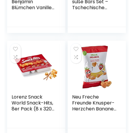
Benjamin
süße Bars Set –
Blümchen Vanille-
Tschechische
Mais -Kugeln, 1er
Republik
Pack (1 x 110 g)
Süßigkeiten –
Original Czechia
Food Box
Lorenz Snack
Neu Freche
World Snack-Hits,
Freunde Knusper-
8er Pack (8 x 320
Herzchen Banane
g)
& Erdbeere, Bio
Knabberzeug für
Kinder und Babys
ab 1 Jahr,(9x30g)