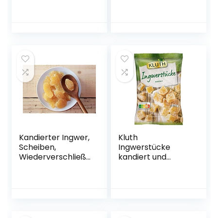
Zuckerfreier
940g | Bio-
Ingwer In Stücken,
zertifiziert | Fairer
250 g
Handel | 100%
natürlich |
Hochwertige
kandierte Früchte
| Ohne
Konservierungsmit
tel
Kandierter Ingwer,
Kluth
Scheiben,
Ingwerstücke
Wiederverschließb
kandiert und
arer Beutel, 2kg
gezuckert
Premium Snack
175g