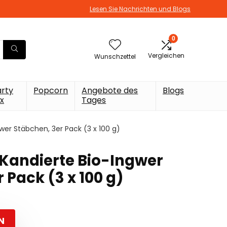
Lesen Sie Nachrichten und Blogs
0
Vergleichen
Wunschzettel
arty
Popcorn
Angebote des
Blogs
x
Tages
er Stäbchen, 3er Pack (3 x 100 g)
Kandierte Bio-Ingwer
 Pack (3 x 100 g)
N