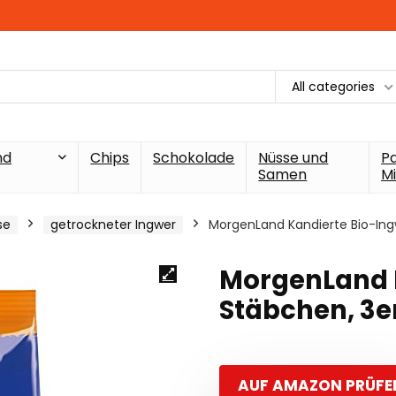
All categories
nd
Chips
Schokolade
Nüsse und
P
Samen
Mi
se
getrockneter Ingwer
MorgenLand Kandierte Bio-Ingw
MorgenLand 
Stäbchen, 3er
AUF AMAZON PRÜFE