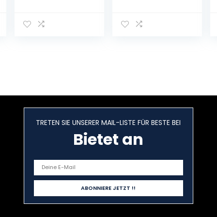
ungezuckert – 1
kandiert |
kg – 1000 g
ungeschwefelt |
Premium
Qualität 500 g
TRETEN SIE UNSERER MAIL-LISTE FÜR BESTE BEI
Bietet an