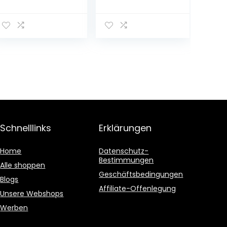
Ingwer mit
ßbarer Beutel,
Reinem Lakritz,
2kg
1000 g
Schnelllinks
Erklärungen
Home
Datenschutz-
Bestimmungen
Alle shoppen
Geschäftsbedingungen
Blogs
Affiliate-Offenlegung
Unsere Webshops
Werben