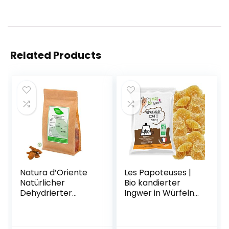
Related Products
Natura d’Oriente
Les Papoteuses |
Natürlicher
Bio kandierter
Dehydrierter
Ingwer in Würfeln
Ingwer mit Reinem
440 g | Bio-
Lakritz, 500 g
zertifiziert | Fairer
Handel | 100%