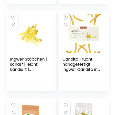
natürlich |
Hochwertige
kandierte Früchte
| Ohne
Konservierungsmit
tel
Ingwer Stäbchen |
Candita Frucht
scharf | leicht
handgefertigt,
kandiert |
Ingwer Candito in
ungeschwefelt |
Filetti, 200 g
Premium Qualität
500 g