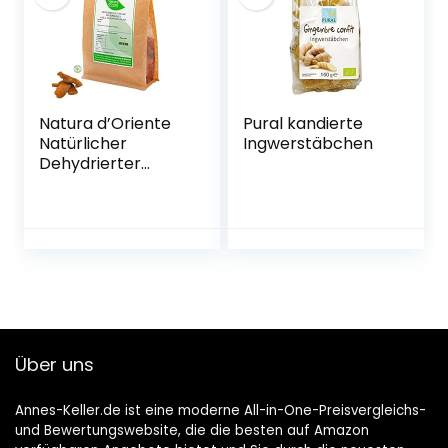
Natura d’Oriente
Pural kandierte
Natürlicher
Ingwerstäbchen
Dehydrierter
Ingwer mit Reinem
Lakritz, 1000 g
Über uns
Annes-Keller.de ist eine moderne All-in-One-Preisvergleichs-
und Bewertungswebsite, die die besten auf Amazon