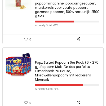
popcornmachine, popcorngezouten,
maïskorrels voor zoute popcorn,
gezonde popcorn, 100% natuurlijk, 2500
g fles
Already Sold: 61%
0
Popz Salted Popcorn 6er Pack (6 x 270
g), Popcorn Mais für das perfekte
Filmerlebnis zu Hause,
Mikrowellenpopcorn mit leckerem
Meersalz
Already Sold: 75%
0