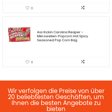
0
Ass Kickin Carolina Reaper –
Mikrowellen-Popcorn Hot Spicy
Seasoned Pop Corn Bag
0
Wir verfolgen die Preise von über
20 beliebtesten Geschäften, um
Ihnen die besten Angebote zu
bieten