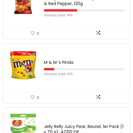
& Red Pepper, 120g
Already Sold: 41%
0
M & M ‘s Pinda
Already Sold: 13%
0
Jelly Belly Juicy Pear, Beutel, 1er Pack (1
x 70 g), 42313-DE