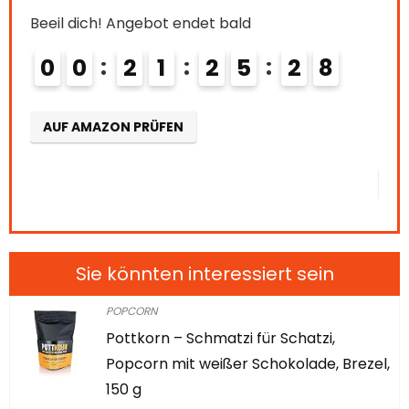
e:
26
Alre
Beeil dich! Angebot endet bald
69 %
0
0
2
1
2
5
2
7
Beei
0
AUF AMAZON PRÜFEN
AU
Sie könnten interessiert sein
POPCORN
Pottkorn – Schmatzi für Schatzi,
Popcorn mit weißer Schokolade, Brezel,
150 g