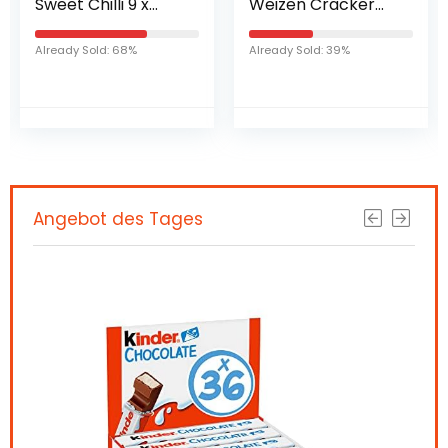
Sweet Chilli 9 x
Weizen Cracker
150g Karton
GGE BBQ Cube
80g
Already Sold: 68%
Already Sold: 39%
Angebot des Tages