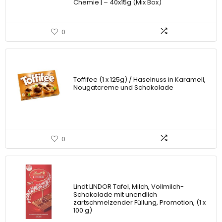
Chemie | – 40x15g (Mix Box)
0
Toffifee (1 x 125g) / Haselnuss in Karamell,
Nougatcreme und Schokolade
0
Lindt LINDOR Tafel, Milch, Vollmilch-
Schokolade mit unendlich
zartschmelzender Füllung, Promotion, (1 x
100 g)