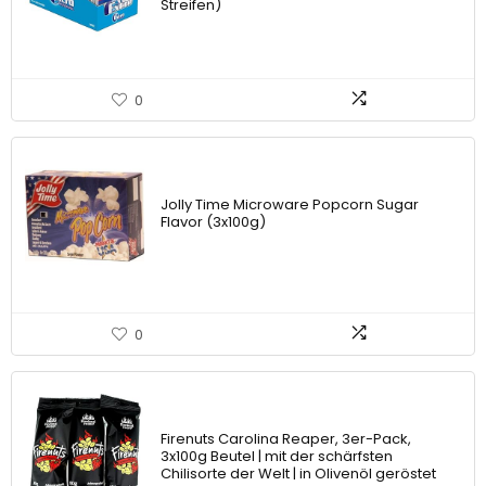
Streifen)
0
Jolly Time Microware Popcorn Sugar
Flavor (3x100g)
0
Firenuts Carolina Reaper, 3er-Pack,
3x100g Beutel | mit der schärfsten
Chilisorte der Welt | in Olivenöl geröstet