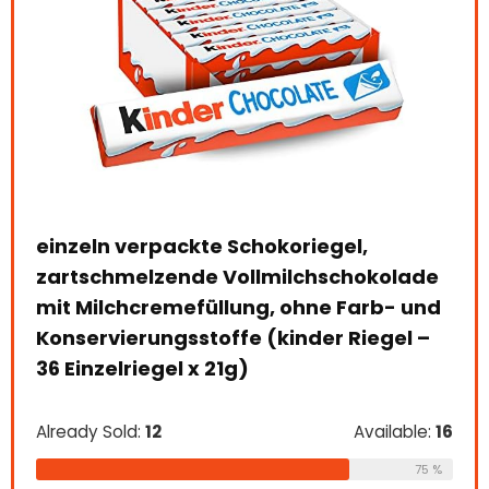
einzeln verpackte Schokoriegel,
zartschmelzende Vollmilchschokolade
mit Milchcremefüllung, ohne Farb- und
Konservierungsstoffe (kinder Riegel –
36 Einzelriegel x 21g)
Lay
ges
Already Sold:
12
Available:
16
gel
75 %