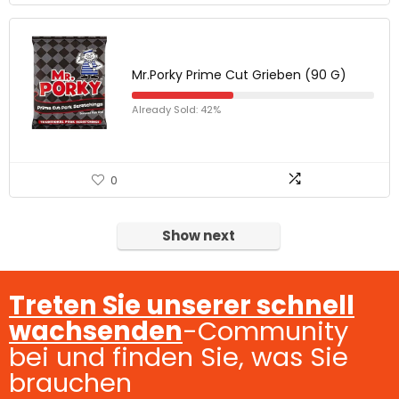
Mr.Porky Prime Cut Grieben (90 G)
Already Sold: 42%
0
Show next
Treten Sie unserer schnell
wachsenden
-Community
bei und finden Sie, was Sie
brauchen