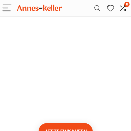
0
Nur das Beste
für Snacks
Wir finden jeden Tag die
besten Angebote bei
Amazon